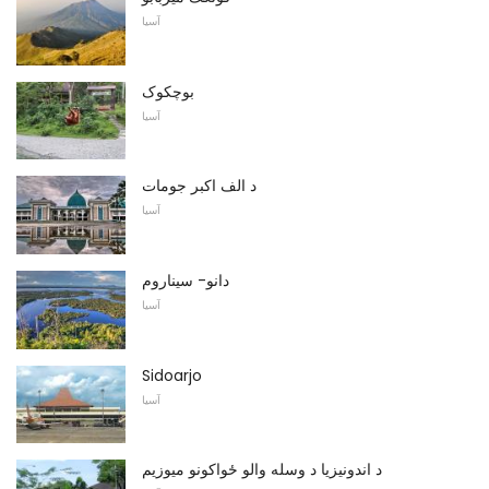
آسیا
بوچکوک
آسیا
د الف اکبر جومات
آسیا
دانو- سیناروم
آسیا
Sidoarjo
آسیا
د اندونیزیا د وسله والو ځواکونو میوزیم