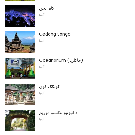
کاه ایجن
آسیا
Gedong Songo
آسیا
Oceanarium (جاکارټا)
آسیا
ګونګګ کوی
آسیا
د انټونیو بلاانسو موزیم
آسیا