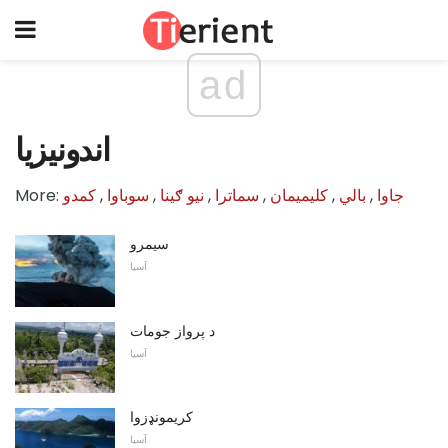
ad
اندونیزیا
جاوا
,
بالي
,
کلیمیمان
,
سماترا
,
نیو ګینا
,
سوباوا
,
کمدو
More:
سیمرو
آسیا
د پرواز جومات
آسیا
کريمونډزوا
آسیا