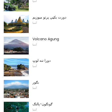
آسیا
دورت بکټي پرتو ميوزیم
آسیا
Volcano Agung
آسیا
دورا تنه لوټ
آسیا
بګور
آسیا
ګونګون-پالنګ
آسیا