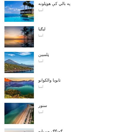
په بالي کې هوټلونه
آسیا
ليګيا
آسیا
ټلمبین
آسیا
تابوبا والکوانو
آسیا
سنور
آسیا
ګونګګ میربابو