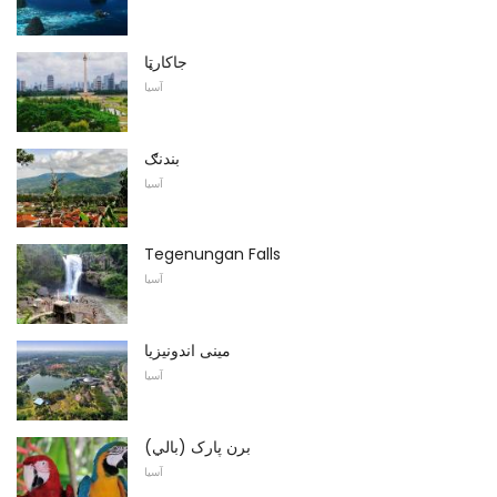
جاکارټا
آسیا
بندنګ
آسیا
Tegenungan Falls
آسیا
مینی اندونیزیا
آسیا
برن پارک (بالي)
آسیا