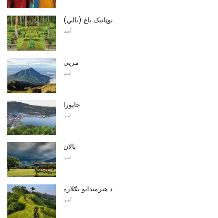
بوټانيک باغ (بالي)
آسیا
مرپي
آسیا
جاپورا
آسیا
بالان
آسیا
د هنرمندانو تګلاره
آسیا