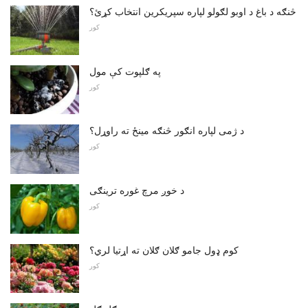
څنګه د باغ د اوبو لګولو لپاره سپریکرین انتخاب کړئ؟
کور
په ګلپوت کې مول
کور
د ژمی لپاره انګور څنګه مینځ ته راوړل؟
کور
د خوږ مرچ غوره ترینګی
کور
کوم ډول جامو ګلان ګلان ته اړتیا لري؟
کور