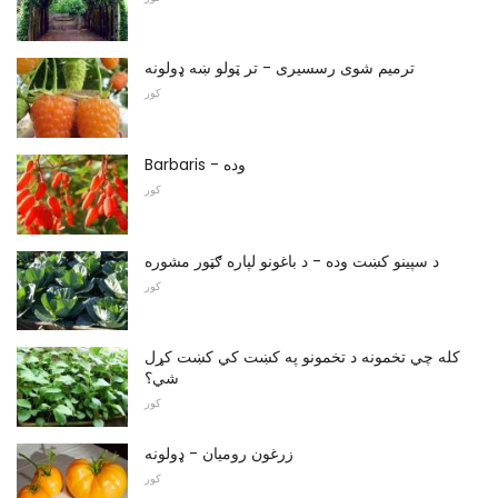
ترمیم شوی رسسیری - تر ټولو ښه ډولونه
کور
Barbaris - وده
کور
د سپینو کښت وده - د باغونو لپاره ګټور مشوره
کور
کله چي تخمونه د تخمونو په کښت کي کښت کړل
شي؟
کور
زرغون روميان - ډولونه
کور