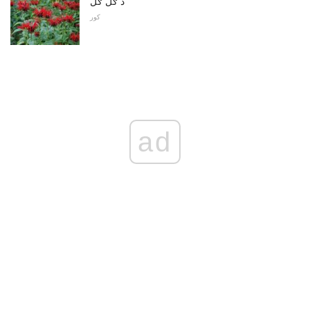
د ګل ګل
کور
ad