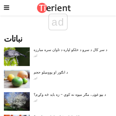
ad
نباتات
د سږ کال د سږو د خلکو لپاره د تاوان سره مبارزه
کور
د انګور او پوومیلو حجم
کور
د بڼو غوټۍ، مګر میوه نه کوي - زه باید څه وکړم؟
کور