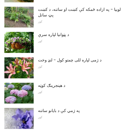
لوبیا - په ازاده ځمکه کې کښت او ساتنه، د کښت
پټ ساتل
کور
د پټوانیا لپاره سرې
کور
د ژمی لپاره للی چمتو کول - لنډ وخت
کور
د هینجرینګ کوټه
کور
په ژمي کې د بایانو ساتنه
کور