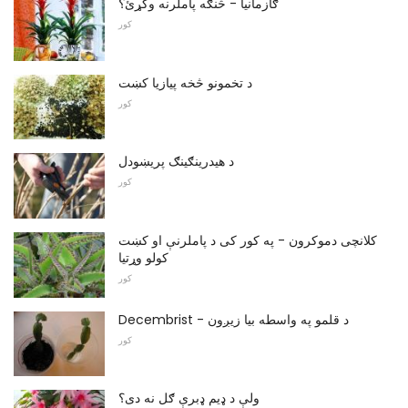
ګازمانیا - څنګه پاملرنه وکړئ؟
کور
د تخمونو څخه پیازیا کښت
کور
د هیدرینګینګ پریښودل
کور
کلانچی دموکرون - په کور کی د پاملرنې او کښت
کولو وړتیا
کور
Decembrist - د قلمو په واسطه بیا زیږون
کور
ولې د ډیم ډبرې ګل نه دی؟