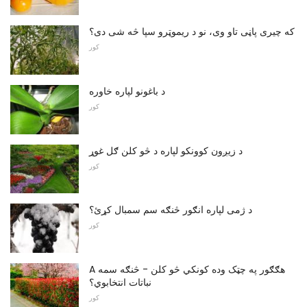
که چیری پاڼی تاو وی، نو د ریموټرو سپا څه شی دی؟
کور
د باغونو لپاره خاوره
کور
د زیږون کوونکو لپاره د څو کلن ګل غوړ
کور
د ژمی لپاره انګور څنګه سم سمبال کړئ؟
کور
A هګګور په چټک وده کونکي څو کلن - څنګه سمه
نباتات انتخابوي؟
کور