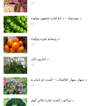
کور
د مڼو ډوله - د باغ لپاره مشهور ډولونه
کور
د روميانو غوره ډولونه
کور
د امازون للی
کور
د سهار سهار جلالتمآب - کښت او پاملرنه
کور
د ترياکو د کښت لپاره ملاتړ کوي
کور