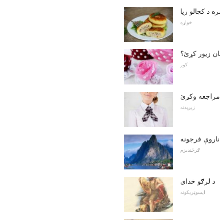
 د کچالو زیا
خواړه
ن زیور کړئ؟
کور
 مراجعه وکړئ
زېږېدنه
ناروې فرجونه
ګرځندیزم
د لرګو خدای
ايسوټريکونه