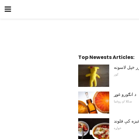
Top Newests Articles:
ر خپل لاسونه
کور
د انګورو غوړ
ښکلا او روغتیا
یزه کې فلوند
خواړه