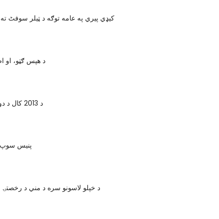
کیډي پيري په عامه توګه د ټیلر سوفٹ ته 
د هپس ګټو، او ا
د 2013 کال د دوبی لپاره جوتے
پنیس سوپ د
د خپلو لاسونو سره د مني د رخصتۍ ل