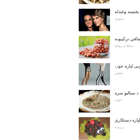
بخښنه وغندله
ستوری
ضافي ترکیبونه
ښکلا او روغتیا
فیشن
 سیالیو سره
خواړه
پاره دستکاری
زېږېدنه