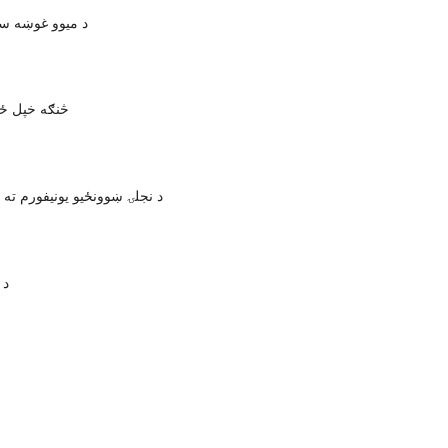
د میوو غوښه سره
څنګه خپل ځا
د نجلۍ ښوونځیو یونیفورم ته
د 