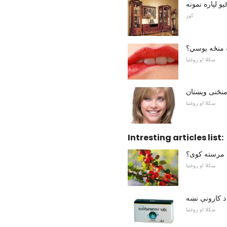
و لپاره نمونه
کور
ه منځه یوسي؟
ښکلا او روغتیا
منځنی ویښتان
ښکلا او روغتیا
Intresting articles list:
مرسته کوی؟
ښکلا او روغتیا
 د کارونې نښه
ښکلا او روغتیا