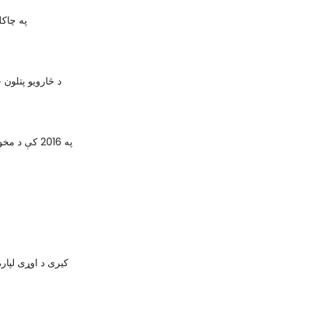
په چاک
د څارويو پتلون
په 2016 کې د مخونو څخه جامې
کیری د اوړی لپار