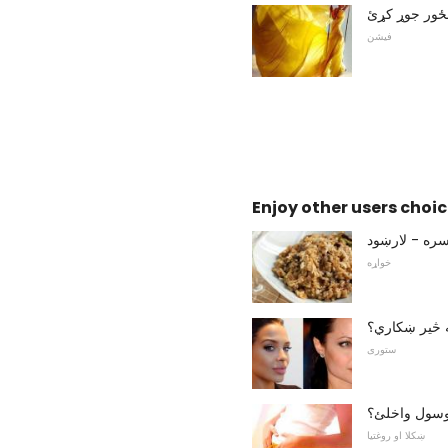
نځور جوړ کړئ
فیشن
Enjoy other users choic
سره - لارښود
خواړه
 په څیر ښکاري؟
ستوری
وسول واخلئ؟
ښکلا او روغتیا