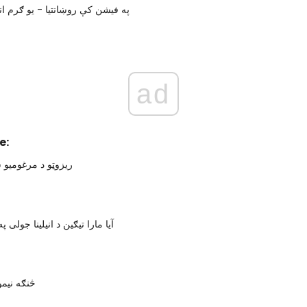
په فیشن کې روښانتیا - یو ګرم ا
ad
e:
ریزوټو د مرغومیو 
آیا مارا تیګین د انیلینا جولی
څنګه نیم