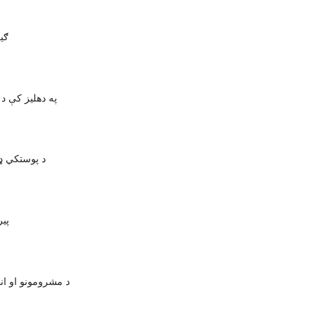
ګیر
په دهلیز کې د
د پوستکي ډ
پیر
د مشرومونو او ان