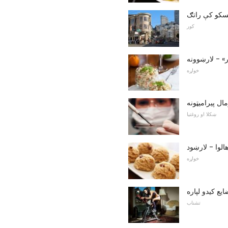
سکو کې راتګ
کور
ر» - لارښوونه
خواړه
ال پیرامیټونه
ښکلا او روغتیا
الوا - لارښود
خواړه
ع کیدو لپاره
تشناب