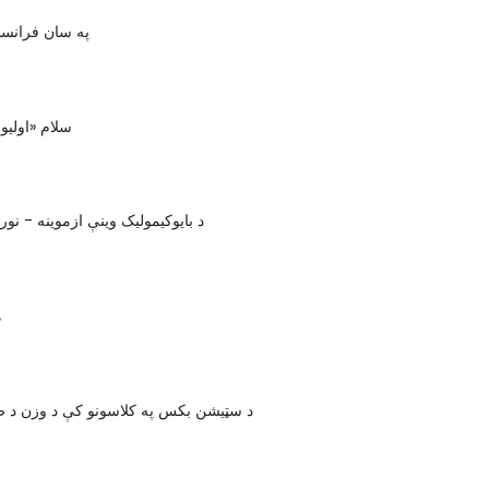
په سان فرانس
سلام «اولیو
د بایوکیموليک وینې ازموینه - نورم
ه
د سټیشن بکس په کلاسونو کې د وزن د ضای