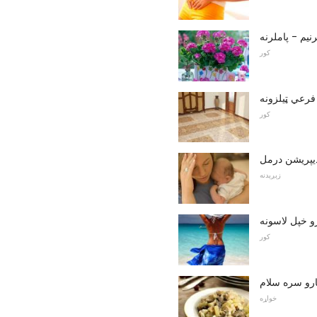
نیم - پاملرنه
کور
 فرعي ټیلزونه
کور
یپریشن درمل
زېږېدنه
و خپل لاسونه
کور
ارو سره سلام
خواړه