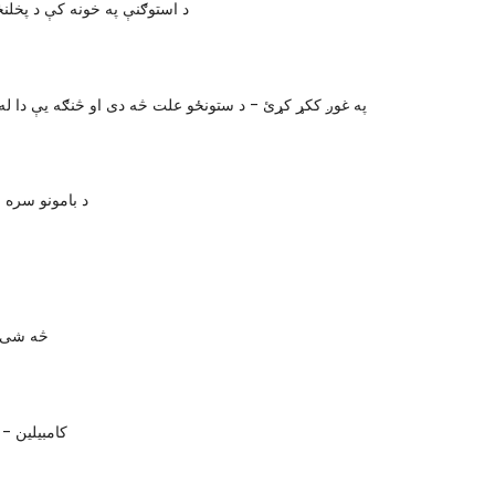
د استوګنې په خونه کې د پخلنځی
په غوږ ککړ کړئ - د ستونځو علت څه دی او څنګه یې دا ل
د بامونو سره 
څه شی 
کامبیلین -