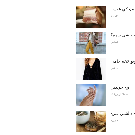
لیټ کې غوښه
خواړه
 څه شی سره؟
فیشن
فیشن
وچ خوندین
ښکلا او روغتیا
ه د لشین سره
خواړه