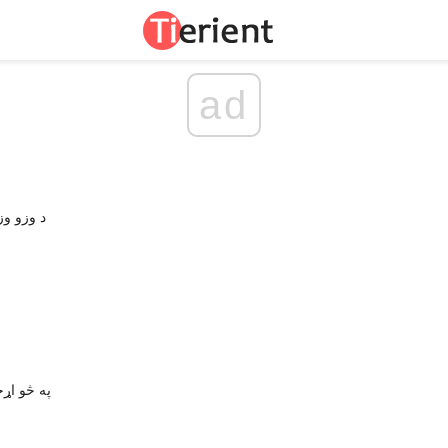
ad
د وزو وز
په څو اړخ