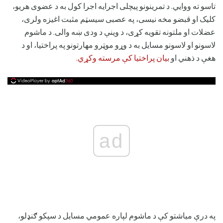
تاسو ته ووايي. د تمرینونو پیچلی اجرایه اجرا کول به د عضوی هریو،
کلیک او قبضو مخه نیسی، په عصبی سیسټم مثبت اغیزه ولری،
عضلات او ملتونه تقویه کړی، د وینې د ودی ښه والی. د ماشوم
لاسونو او لاسونو مسایل به د وړو موټرو مهارتونو په پراختیا، او د
هغې د ذهني او
بیان پراختیا کې مرسته وکړي.
ad
په درې میاشتو کې د ماشوم لپاره عمومي مسایل د سپکو ګنډلو،