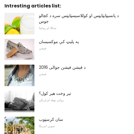
Intresting articles list:
د پانسيټايټايټس او کوللاسيسټايټس سره د کچالو
جوس
ښکلا او روغتیا
په پلیټ کې موکسیسان
فیشن
د فیشن فیشن جوالی 2016
فیشن
تېر وخت هیر کول؟
رواني پوهه او اړیکې
سان کرسټوب
جنوبي امریکا