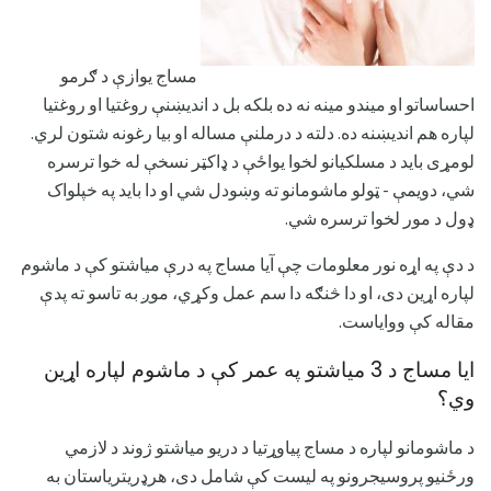
مساج یوازې د ګرمو
احساساتو او میندو مینه نه ده بلکه بل د اندیښنې روغتیا او روغتیا
لپاره هم اندیښنه ده. دلته د درملنې مساله او بیا رغونه شتون لري.
لومړی باید د مسلکیانو لخوا یواځې د ډاکټر نسخې له خوا ترسره
شي، دویمې - ټولو ماشومانو ته وښودل شي او دا باید په خپلواک
ډول د مور لخوا ترسره شي.
د دې په اړه نور معلومات چې آیا مساج په درې میاشتو کې د ماشوم
لپاره اړین دی، او دا څنګه دا سم عمل وکړي، موږ به تاسو ته پدې
مقاله کې ووایاست.
ایا مساج د 3 میاشتو په عمر کې د ماشوم لپاره اړین
وي؟
د ماشومانو لپاره د مساج پیاوړتیا د دریو میاشتو ژوند د لازمي
ورځنیو پروسیجرونو په لیست کې شامل دی، هرډریتریاستان به