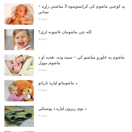
په کوچني ماشوم کې کرایسوسوه 3 میاشتې زاړه -
نښانې
زېږېدنه
کله چې ماشومان غاښونه لري؟
زېږېدنه
ماشوم په څلورو میاشتو کې - سمه وده، تغذیه او د
ماشوم موډل
زېږېدنه
د ماشومانو لپاره نازیانو
زېږېدنه
د نوی زیږون لپاره د پوستکي
زېږېدنه