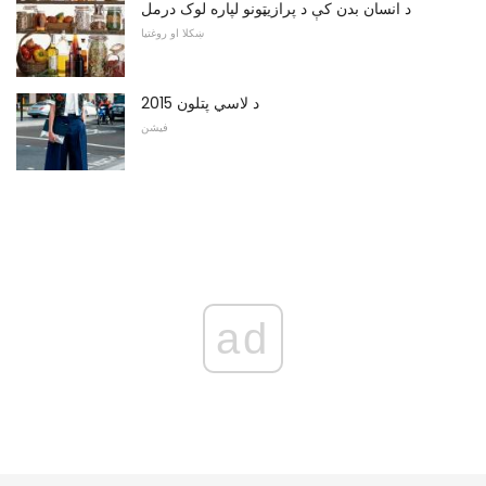
د انسان بدن کې د پرازيټونو لپاره لوک درمل
ښکلا او روغتیا
د لاسي پتلون 2015
فیشن
ad