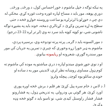
په نيکه توګه د خپل ماشوم د خوږ احساس کول، د ورځنۍ ورځنۍ
دورې پوهه، مور بايد د مساج لپاره غوره وخت غوره کړي. مخکې له
دې چې د خوړلو یا لږترلږه یو ساعت وروسته خواړو څخه د حتی
سطح په اړه تمرين وکړئ. د کړنالرې دمخه، خوند باید په بشپړه توګه
ناشونی شي، نو کوټه کوټه باید سرد نه وي (لږ تر لږه 22-23 درجو).
د مور السونه باید د ګرمۍ پرته پرته تودوخه وي، برسيره پردې،
ماشوم به ډیر خورا زړه وخوري که چیرې د تمرین په جریان کې مور
مور سندره ګوري، شعرونه او
ریایمونه
بیانوي
.
او د نوي جوړ شوي میندو لپاره د درې میاشتو په موده کې ماشوم ته
کوم ډول مساوی روښانه نظر لري، لاندینې موږ به د ساده او
خوندي ساتلو یوه کوچنۍ پیچله ولرو:
د لاس د خام سره پیل کړئ: هر قلم د برش څخه اوږه پورې
اوږد کړئ، هر ګوتې یې ودرولې. په تدریجي ډول، په فشارونو
فشار فشار راوستل کیدی شي، نو تاسو باید د ګوتو څخه ډډه
وکړئ.