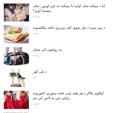
ایا د ممکنه نجلۍ لپاره دا ممکنه ده چې لومړۍ نجلۍ
بپتسما کړي؟
زېږېدنه
د پنیر سره د تیار شوي کف پیریري څخه سلائسونه
خواړه
په روغتون کې شیان
زېږېدنه
د بلی کور
کور
ایټالوی بلاګر د هر هغه شی څخه ستوري انځورونه
راولي چې په لاس کې دي
فیشن