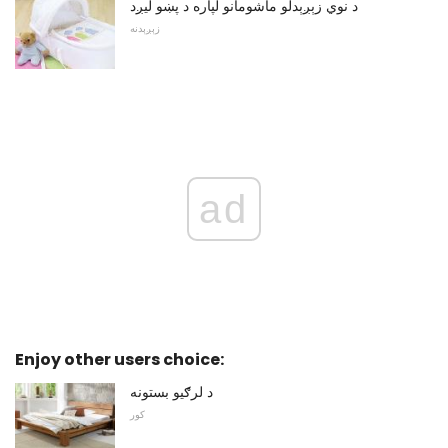
د نوي زېږېدلو ماشومانو لپاره د پښو لیږد
زېږېدنه
ad
Enjoy other users choice:
د لرګیو بستونه
کور