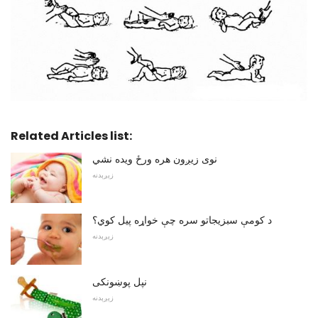
Related Articles list:
نوی زیږون هره ورځ ویده نشي
زېږېدنه
د کومې سبزيجاتو سره چې خواړه پيل کوي؟
زېږېدنه
نپل پوښونکی
زېږېدنه