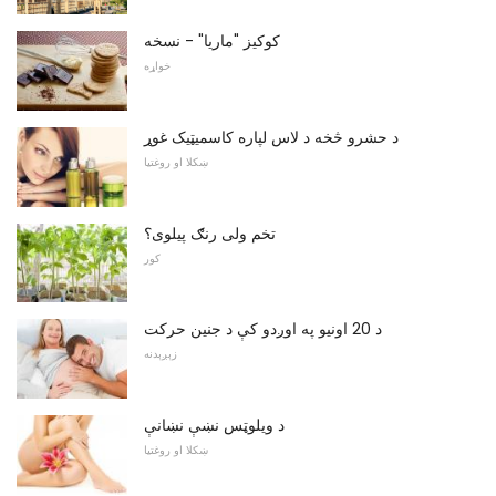
کوکيز "ماريا" - نسخه
خواړه
د حشرو څخه د لاس لپاره کاسمیټیک غوړ
ښکلا او روغتیا
تخم ولی رنګ پیلوی؟
کور
د 20 اونیو په اوږدو کې د جنین حرکت
زېږېدنه
د ویلوټس نښې نښانې
ښکلا او روغتیا