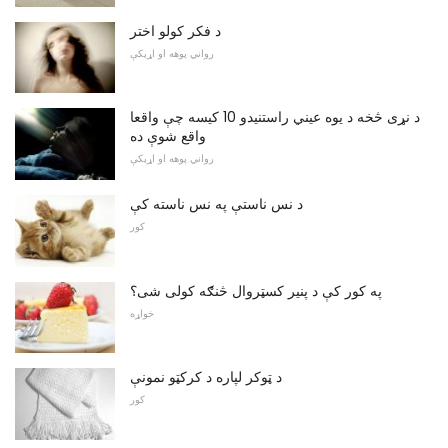
د فکر کولو اختر
رواني پوهه او اړیکې
د نړی څخه د یوه عیني راستنیدو 10 کیسه چې واقعا
واقع شوې ده
رواني پوهه او اړیکې
د نس ناستې په نس ناسته کې
کور
په کور کې د پنیر کسټروال څنګه کولی شی؟
خواړه
د ټوکر لپاره د کرکټو نمونې
کور