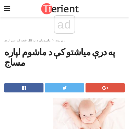
ad
زېږېدنه
ماشومان د یو کال څخه کم عمر لري
په درې میاشتو کې د ماشوم لپاره
مساج