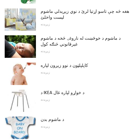
هغه څه چې تاسو اړتیا لرئ د نوي زیږیدلي ماشوم
لیست واخلئ
زېږېدنه
د ماشوم د خوځښت له ناروغۍ څخه د ماشوم
غیرقانوني څنګه کول
زېږېدنه
کاپلپلټون د نوو زیږون لپاره
زېږېدنه
د IKEA د خواړو لپاره غال
زېږېدنه
د ماشوم بدن
زېږېدنه