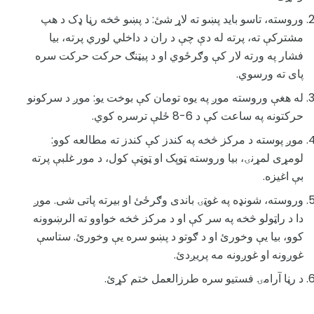
وروسته، تاسو باید پښو ته لاړ شئ: د پښو څخه رڼا ډک د هپ
مشترکې ته، پرته له دې چې د ران د داخلي لوري پرته، بیا
فشار په ورته لار کې وګرځوي او د پیټنګ حرکت حرکت سره
پای ته ورسوي.
له هغې وروسته موږ په یوه تومان کې بوخت یو: موږ د سرکونو
حرکتونه په ساعت کې د 6-8 ځلې ترسره کوي.
موږ پوسته د مرکز څخه په کندز کې کندز ته مطالعه کوو:
لومړی لمړنۍ، بیا وروسته ټوپک او ټوټې کول، د مور غلبې پرته
بې اغیزه.
وروسته، شونډه په غوټۍ باندی وګرځئ او بیرته پاتی شی. موږ
دا د راټولو څخه په سر کې او د مرکز څخه خواوو ته الرښوونه
کوو، بیا یې وخورئ او د ګوتو د پښو سره یې وخورئ. ستاسې
غوږونه او غوږونه مه پریږدئ.
د رڼا آرامۍ فستیو سره طرزالعمل ختم کړئ.