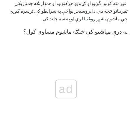
اغیزمنه کولو، گوټیو او ګړندیو حرکتونو، او همدارنګه جمنازیکي
تمریناتو څخه دي. دا پروسیجر یواځې په شرایطو کې ترسره کیږي
چې ماشوم بشپړ روغتیا لري او په ښه چلند کې.
په درې میاشتو کې څنګه ماشوم مساوی کول؟
ad