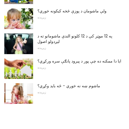
ولې ماشومان د پوزې څخه کیکونه خوري؟
زېږېدنه
په 12 موټر کې د 12 کلونو الندې ماشومانو ته د
لیږدولو اصول
زېږېدنه
ایا دا ممکنه ده چې پور د پیرود پانګې سره ورکړي؟
زېږېدنه
ماشوم ښه نه خوري - څه باید وکړي؟
زېږېدنه