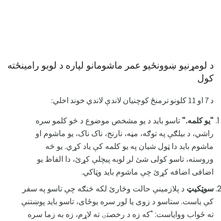
د لومړنیو ښوونځیو عمر ماشومانو لپاره د لوبو رامینځته
کول
د 7 او 11 کلونو ترمنځ کوچنيان لاندې لاندي خوند اخلي:
"یو کلمه."
تاسو باید د یو مشخص موضوع د څو کلمو سره
راشي، د بیلګې په توګه، مڼه، نارنج، ناک ناک، یو ماشوم او
ماشوم باید دا ټول شیان په یو کلمه کې یاد کړي. یو څه
وروسته، تاسو کولی شئ لږ لوبه پیچلې کړئ، دا الفاظ یو
اضافی اضافه کړئ چې ماشوم باید وټاکي.
سوټکیټ
د پلازمینې حالت وڅارئ لکه څنګه چې تاسو په سفر
کې یاست. ستاسو د زوی یا لور سره یوځای، تاسو باید پوښتنې
ته ځواب ووایاست: "که زه د رخصتۍ ته لاړم، زه به زما سره