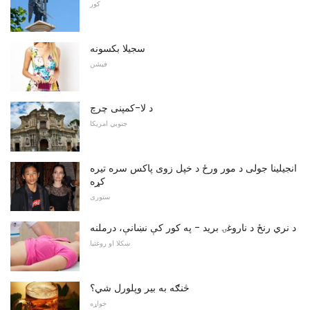
کور
سجیلا بکسونه
فیشن
د لا-کمپنی چرچ
جنوبي امریکا
انجیلینا جولی د مور ورځ د خپل زوی پاکس سره تیره
کړه
ستوری
د نري رنځ د ناروغۍ بريد - په کور کې نښانې، درملنه
ښکلا او روغتیا
څنګه به بیر وپلورل شي؟
خواړه