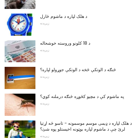
د هلک لپاره د ماشوم څارل
زېږېدنه
د 18 کلونو وروسته خوشحاله
زېږېدنه
څنګه د الوتکې څخه د الوتکې جوړولو لپاره؟
زېږېدنه
په ماشوم کې د مچیو کڅوړه څنګه درملنه کوي؟
زېږېدنه
د هلک لپاره د ډیمی موسم موسمونه - تاسو څه اړتیا
لرئ چې د ماشوم لپاره بوټونه اخیستلو پوه شئ؟
زېږېدنه