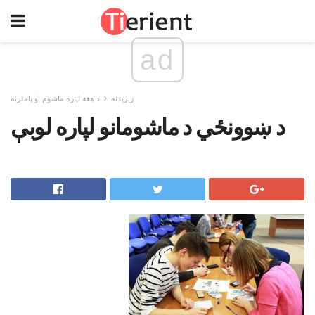
ad
زېږېدنه
د هغه لپاره ماشوم او پاملرنه
د ښوونځي د ماشومانو لپاره لوبې