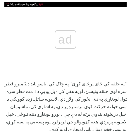
ad
"په حلقه کې ځای پرځای کړئ". په چاک کې، تاسو باید د 2 مترو قطر
سره لوی حلقه ونیسئ، او په هغې کې - بل یو یې د 1 مت قطر سره.
ټول لوبغاړي په دې انځور کې ولاړ دي، لاسونه ساتل. زده کوونکي د
ښي خوا ته حرکت کوي. برسېره پر دې، په اشارې کې، ماشومان
خپل دریځونه بندوي پرته له دې چې د نورو لوبغاړو دننه ننوځي، خپل
لاسونه پریږدي. هغه ګډونوالو چې لږترلږه یوه پښه یې په نښه کړې،
له لوبې څخه ووتل. پاتې لوبغاړي لوبه کوي.