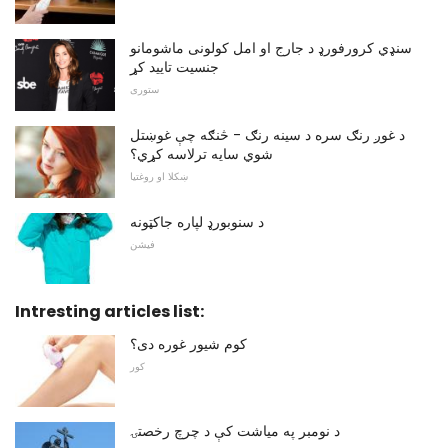
سنډي کرورفورډ د جارج او امل کولونی ماشومانو
جنسیت تایید کړ
ستوری
د غوږ رنګ سره د سینه رنګ - څنګه چې غوښتل
شوي سایه ترلاسه کړي؟
ښکلا او روغتیا
د سنوبورډ لپاره جاکټونه
فیشن
Intresting articles list:
کوم شیور غوره دی؟
کور
د نومبر په میاشت کې د چرچ رخصتۍ