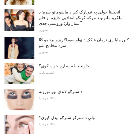
انجیلینا جولی په نیویارک کې د ماشومانو سره: د
ملګرو ملتونو د مرکه کونکو اتحادیې جایزه او فلم
"ستار وار: وروستی جدی"
ستوری
18 کلن مایا ری ترمان هاکک د ټولو سوداګریزو برنامو
سره مخامخ شو
ستوری
خاوند د څه په اړه خوب کوي؟
ايسوټريکونه
د سترګو لاندې تور تورونه
ښکلا او روغتیا
ولې د سترګو سترګو لیدل کیږي؟
ښکلا او روغتیا