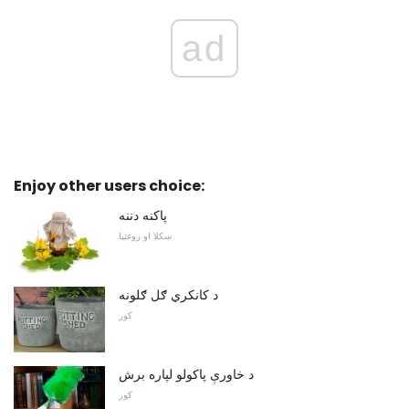
ad
Enjoy other users choice:
پاکنه دننه
ښکلا او روغتیا
د کانکري ګل ګلونه
کور
د خاورې پاکولو لپاره برش
کور