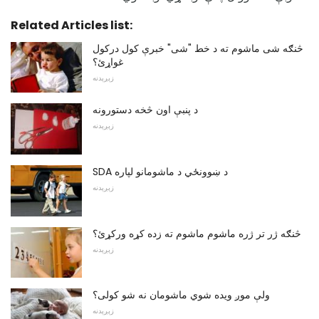
Related Articles list:
څنګه شی ماشوم ته د خط "شی" خبرې کول درکول
غواړئ؟
زېږېدنه
د پنبې اون څخه دستورونه
زېږېدنه
SDA د ښوونځي د ماشومانو لپاره
زېږېدنه
څنګه ژر تر ژره ماشوم ماشوم ته زده کړه ورکړئ؟
زېږېدنه
ولې موږ ویده شوي ماشومان نه شو کولی؟
زېږېدنه