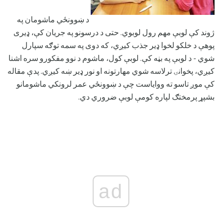
د ښوونځي ماشومان په
ژوند کې لوبې مهم رول لوبوي. حتی د درسونو په جریان کې، ډیری
پوهې د خلکو لخوا ډیر جذب کیږي، که دوی په سمه توګه سپارل
شوي - د لوبې په بڼه کې. لوبې کول، ماشوم د نوو مفکورو سره اشنا
کیږي، پخوانۍ ترلاسه شوي مهارتونه او نور ډیر ښه کیږي. پدې مقاله
کې موږ تاسو ته ووایاست چې د ښوونځي عمر لرونکي ماشومانو
بشپړ پرمختګ لپاره کومې لوبې ضروري دي.
ad