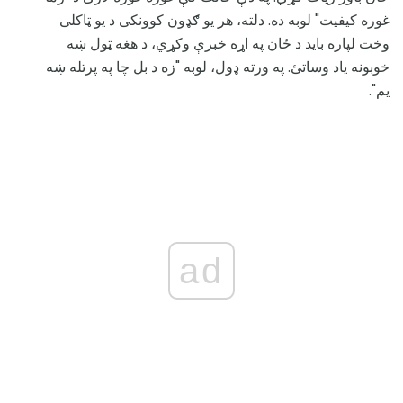
غوره کیفیت" لوبه ده. دلته، هر یو ګډون کوونکی د یو ټاکلی
وخت لپاره باید د ځان په اړه خبرې وکړي، د هغه ټول ښه
خوبونه یاد وساتئ. په ورته ډول، لوبه "زه د بل چا په پرتله ښه
یم".
ad