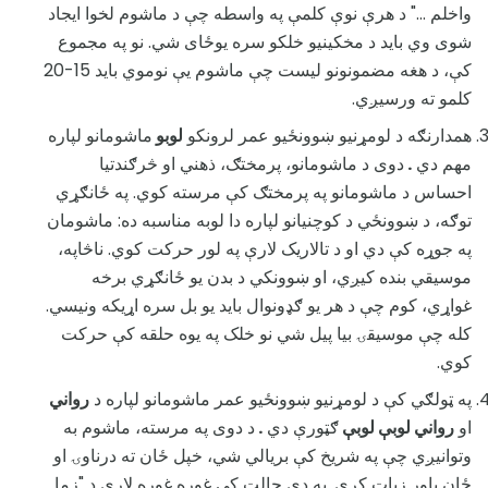
واخلم ..." د هرې نوې کلمې په واسطه چې د ماشوم لخوا ایجاد
شوی وي باید د مخکینیو خلکو سره یوځای شي. نو په مجموع
کې، د هغه مضمونونو لیست چې ماشوم یې نوموي باید 15-20
کلمو ته ورسيږي.
همدارنګه د لومړنیو ښوونځیو عمر لرونکو
لوبو
ماشومانو لپاره
مهم دي
.
دوی د ماشومانو، پرمختګ، ذهني او څرګندتیا
احساس د ماشومانو په پرمختګ کې مرسته کوي. په ځانګړي
توګه، د ښوونځي د کوچنيانو لپاره دا لوبه مناسبه ده: ماشومان
په جوړه کې دي او د تالاریک لارې په لور حرکت کوي. ناڅاپه،
موسيقي بنده کیږي، او ښوونکي د بدن یو ځانګړي برخه
غواړي، کوم چې د هر یو ګډونوال باید یو بل سره اړیکه ونیسي.
کله چې موسيقۍ بیا پیل شي نو خلک په یوه حلقه کې حرکت
کوي.
په ټولګي کې د لومړنیو ښوونځیو عمر ماشومانو لپاره د
رواني
او
رواني لوبې لوبې
ګټورې دي
.
د دوی په مرسته، ماشوم به
وتوانيږي چې په شریخ کې بریالي شي، خپل ځان ته درناوۍ او
ځان باور زیات کړي. په دې حالت کې غوره غوره لاری د "زما