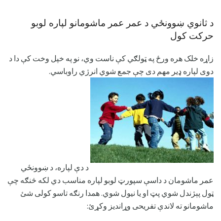
د ثانوي ښوونځي د عمر عمر ماشومانو لپاره لوبو
حرکت کول
زاړه خلک هره ورځ په ټولګي کې ناست وي، نو په خپل وخت کې دا د
دوی لپاره ډیر مهم دی چې جمع شوي انرژي راوباسي.
د دې لپاره، د ښوونځي
عمر ماشومان د داسې سپورټ لوبو لپاره مناسب دي لکه څنګه چې
ټول پېژندل شوي پټ او یا نیول شوي. همدا رنګه تاسو کولی شئ
ماشومانو ته لاندې تفریحی وړاندیز وکړئ: