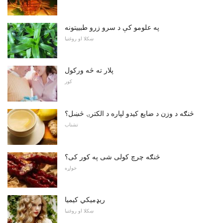
په علومو کې د سرو زرو طبيیتونه
ښکلا او روغتیا
پلار ته څه ورکول
کور
څنګه د وزن د ضایع کیدو لپاره د الکترۍ څښل؟
تشناب
څنګه چرچ کولی شی په کور کی؟
خواړه
ريډميکي کیميا
ښکلا او روغتیا