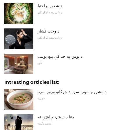
د شعور پراختیا
رواني پوهه او اړیکې
د وخت فشار
رواني پوهه او اړیکې
د پوښ په حد کې پټ پوښۍ
کور
Intresting articles list:
د مشروم سوپ سره د چرګانو ورور سره
خواړه
دعا د سینټ ویلینټن ته
ايسوټريکونه