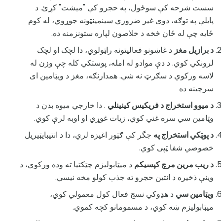
سست شرحه کې سوځول، په حجرو کې "میشت" کړئ. د
پایلې په توګه، دوی غیر ضروري سینمینټونه جوړوي، له کوم
ځایه چې له ځان څخه د خلاصون لپاره ستونزمنه ده.
د برازیل مغز
د غاښونو فعالیتونه راټولوي، دا لچک او لچک
لرونکي کوي. د دې موادو له امله، پوستکي کله چې وزن له
لاسه ورکوي د سګرټ نه شي. همدارنګه، مغز د ویټامين ای
سرچینه ده
د ميوو استخراج د فریکیس کینینلي
. دا خارجي ميوه بدن د
وټامين سي سره غني کوي، زيات غوړي او اوبه لرې کوي.
د پوټکي استخراج په
جگر کې ګټور اغیزه لري، دا د انتيبایټیریل
خصوصي شفا ټپی کوي.
د ریب مرین مرچ کپسیکم
د میټابولیزم چټکتیا ته وده ورکوي، د
وینې ذخیره د انتین حجرو ته جذب کولو مخه نیسي.
ويټامين سي
د هډوکي نسج فعال کول معمولي کوي،
ميټابوليزم ښه کوي، د مسمومانو کچه کموي.