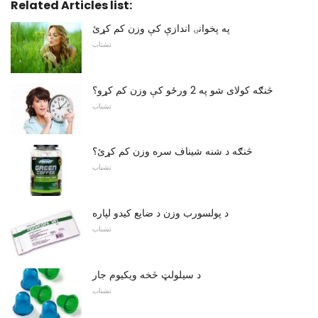
Related Articles list:
په پخوانۍ اندازې کې وزن کم کړئ
تشناب
څنګه کولای شو په 2 ورځو کې وزن کم کړو؟
تشناب
څنګه د شنه شیناف سره وزن کم کړئ؟
تشناب
د پولسورب وزن د ضایع کیدو لپاره
تشناب
د سیلولټ څخه ویکیوم جار
تشناب