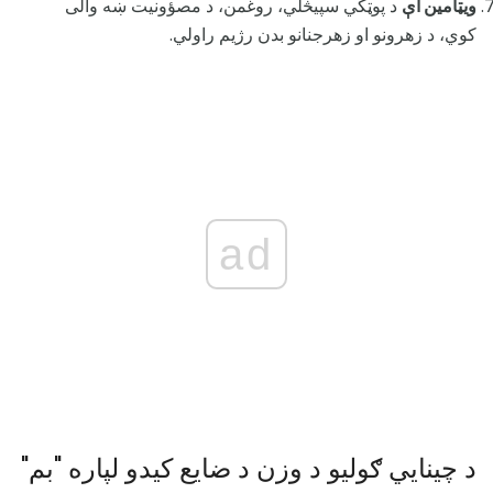
ويټامين اې
د پوټکي سپيڅلي، روغمن، د مصؤونيت ښه والى
کوي، د زهرونو او زهرجنانو بدن رژيم راولي.
ad
د چینايي ګولیو د وزن د ضایع کیدو لپاره "بم"