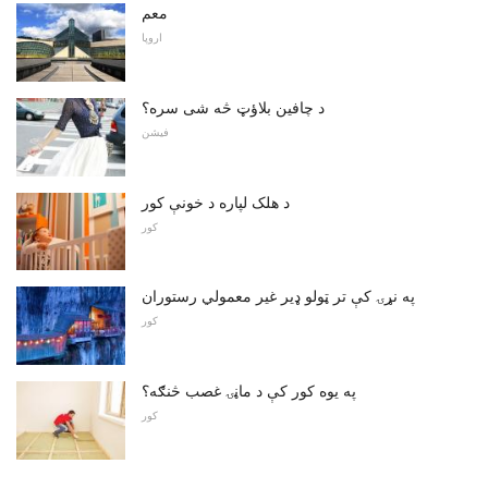
معم
اروپا
د چافین بلاؤټ څه شی سره؟
فیشن
د هلک لپاره د خونې کور
کور
په نړۍ کې تر ټولو ډیر غیر معمولي رستوران
کور
په یوه کور کې د ماڼۍ غصب څنګه؟
کور