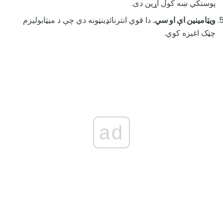
پوستکي ښه کول اړین دی.
ويټامينين اې او سي.
دا قوي انترنائډینټونه دي چې د میټابولیزم
چټک اغیزه کوي.
ad