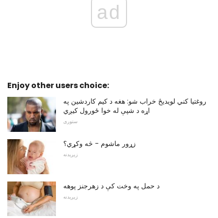
ad
Enjoy other users choice:
روغتیا کني لویدیځ خراب شو: هغه د کیم کاردشین په
اړه د شپې له خوا ځورول کیږي
ستوری
زړور ماشوم - څه وکړي؟
زېږېدنه
د حمل په وخت کې د زهرجنز پوهه
زېږېدنه