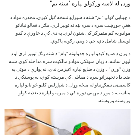
وزن له لاسه ورکولو لپاره "شنه بم"
د چینایي ګولۍ "بم" شنه د سپرایډ نسخه ګڼل کیږي. مخدره مواد د
هغې جوړښت سره د سره بڼه نه توپیر لري. مګر د فعالو نباتاتو
موادو په کم متمرکز کې شتون لري. په دې کې د خاورې د کدو
لوستل شامل دي، چې د وینې رګونه پاکوي.
د وزن د ضایع کیدو لپاره جدولونه "بام" د شنه رنګ توپیر لري او د
لیون ساتنه، د زیان منونکي موادو مالکیت سره مداخله کوي. شنه
وزن "وزن" د وزن د ضایع لپاره اغیزمن ندي، نه یوازې د موټی په
ضد. دا د تجهیزاتو سره د مقابلې کې مرسته کوي، په پوستکي د
کاسمیټی نیمګړتیاو له منځه وړل. د شپاړلس کلنو ځوانانو لپاره
مناسب، د مور د مړینې دوره کې د میرمنو لپاره د تغذیه کولو
وروسته وروسته.