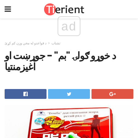
ad
تشناب
د قواعدو له مخې وزن کم کړئ
د خوړو ګولۍ "بم" - جوړښت او
اغیزمنتیا