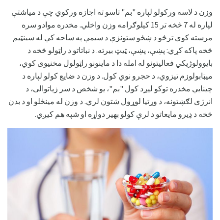
وزن د لاسه ورکولو لپاره "بم" تاسو ته اجازه ورکوي چې د میاشتې
لپاره له 7 څخه تر 15 کیلوګرامه وزن واخلي. مخدره موادو سره
مرسته کوي ترڅو د ښځو ستونزې د سیمې په ساحه کې له سینټیم
څخه پاکه کړي: پښې، پښې، ټیټ بیرته. د نباتاتو د راټولو څخه د
بایوولوژيکي فعالیتونو له امله دا د ماینونو راټولول مخنیوی کوي،
میټابولوزم تیزوي، د حجرو نوي کول. د وزن د ضایع کولو لپاره د
چینايي مخدره توکو لیږد کول "بم"، یو شخص د سر زیاتوالی، د
انرژی لګښتونه، د وړتیا لوړول شتون لري. د وزن له مینځلو او د بدن
څخه د ډیرو مايعاتو د لرې کولو بهیر دواړه او شپه هم کیږي.