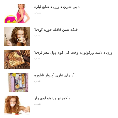
د ټي شرټ د وزن د ضایع لپاره
تشناب
څنګه شین قافله جوړه کړئ؟
تشناب
وزن د لاسه ورکولو په وخت کې کوم ډول مغز لرئ؟
تشناب
د چای تیاری "پرواز ناباوره"
تشناب
د کوچنیو وزنونو لوی راز
تشناب