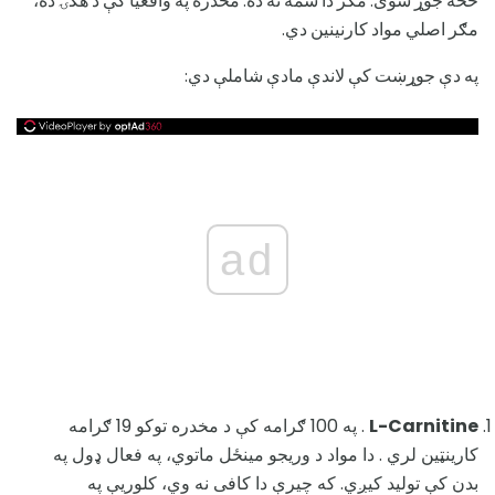
څخه جوړ شوی. مګر دا سمه نه ده: مخدره په واقعیا کې د هګۍ ده،
مګر اصلي مواد کارنینین دي.
په دې جوړښت کې لاندې مادې شاملې دي:
ad
L-Carnitine
. په 100 ګرامه کې د مخدره توکو 19 ګرامه
کارینټین لري . دا مواد د وریجو مینځل ماتوي، په فعال ډول په
بدن کې تولید کیږي. که چیرې دا کافی نه وي، کلوریې په