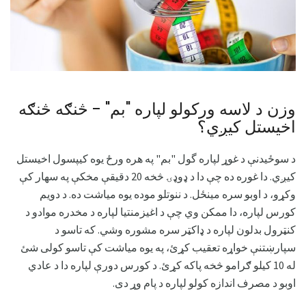
وزن د لاسه ورکولو لپاره "بم" - څنګه څنګه
اخیستل کیږي؟
د سوځیدنې د غوړ لپاره گول "بم" په هره ورځ یوه کیپسول اخیستل
کیږي. دا غوره ده چې دا د ډوډۍ څخه 20 دقیقې مخکې په سهار کې
وکړو، د اوبو سره مینځل. د ننوتلو موده یوه میاشت ده. د دویم
کورس لپاره، دا ممکن وي چې د اغیزمنتیا لپاره د مخدره موادو د
کنټرول بدلون لپاره د ډاکټر سره مشوره وشي. که تاسو د
سپارښتنې خواړه تعقیب کړئ، په یوه میاشت کې تاسو کولی شئ
له 10 کیلو ګرامو څخه پاکه کړئ. د کورس دورې لپاره دا د عادي
اوبو د مصرف اندازه کولو لپاره د پام وړ دی.