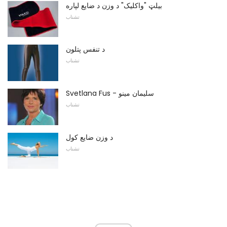
بیلټ "واکلیک" د وزن د ضایع لپاره
تشناب
د تنفس پتلون
تشناب
Svetlana Fus - سلیمان مینو
تشناب
د وزن ضایع کول
تشناب