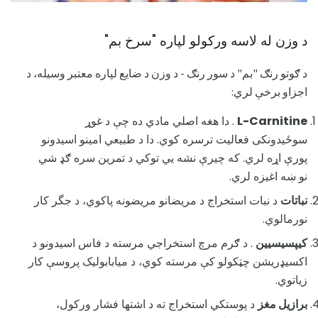
د وزن له لاسه ورکولو لپاره "سرخ بم"
د ګوتو رنګ "بم" د سور رنګ - د وزن د ضایع لپاره معتبر وسیله، د
اجزاو برخې لري:
L-Carnitine
. دا هغه اصلي مادي ده چې د غوړ
سوځیدونکی فعالیت ترسره کوي. دا د طبیعي امینو اسیدونو
پورې اړه لري. که چیرې نشه یي توکي د تمرین سره ګډ شي
نو ښه اغیزه لري.
نباتات
د نبات استخراج د مریضانو مریضونه پاکوي، د جگر کار
نورمالوي.
کیپسیسیین
. د ګرم مرچ استخراجي مرسته د فاس اسیدونو د
اکسیډریشن چټکولو کې مرسته کوي، د میابابولیک پروسې کار
زیاتوي.
برازیل مغز
د پوستکي استخراج ته د اشتها فشار ورکول،