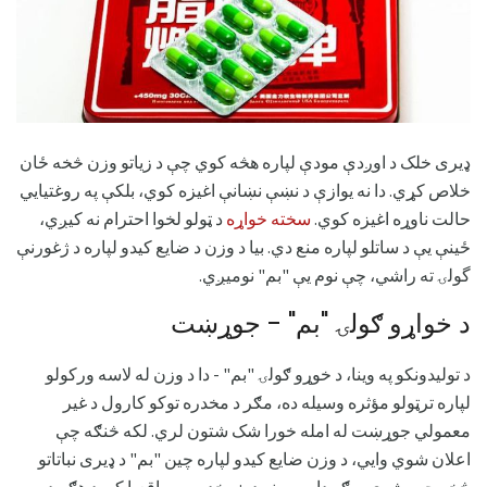
ډیری خلک د اوږدې مودې لپاره هڅه کوي چې د زیاتو وزن څخه ځان
خلاص کړي. دا نه یوازې د نښې نښانې اغیزه کوي، بلکې په روغتیایي
حالت ناوړه اغیزه کوي.
سخته خواړه
د ټولو لخوا احترام نه کیږي،
ځینې یې د ساتلو لپاره منع دي. بیا د وزن د ضایع کیدو لپاره د ژغورنې
گولۍ ته راشي، چې نوم یې "بم" نومیږي.
د خواړو ګولۍ "بم" - جوړښت
د تولیدونکو په وینا، د خوړو ګولۍ "بم" - دا د وزن له لاسه ورکولو
لپاره ترټولو مؤثره وسیله ده، مګر د مخدره توکو کارول د غیر
معمولي جوړښت له امله خورا شک شتون لري. لکه څنګه چې
اعلان شوي وايي، د وزن ضایع کیدو لپاره چین "بم" د ډیری نباتاتو