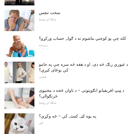
سخت تنفس
ښکلا او روغتیا
کله چې یو کوچني ماشوم ته د ګولۍ حساب ورکړو؟
زېږېدنه
د عیوري رنګ څه دی، او د هغه څه سره چې په جامو
کې یوځای کیږي؟
فیشن
د ټیټ افریقیانو انګوپتوتی - د تاوان څخه د مخنیوی
څرنګوالی؟
ښکلا او روغتیا
په یوه کټۍ کښتۍ کې - څه وکړي؟
کور