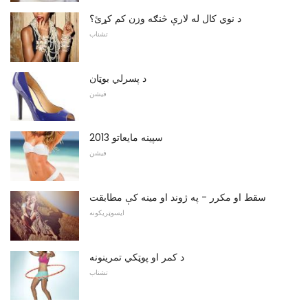
د نوي کال له لارې څنګه وزن کم کړئ؟
تشناب
د پسرلي بوټان
فیشن
سپینه مایعاتو 2013
فیشن
سقط او مکرر - په ژوند او مینه کې مطابقت
ايسوټريکونه
د کمر او پوټکي تمرینونه
تشناب