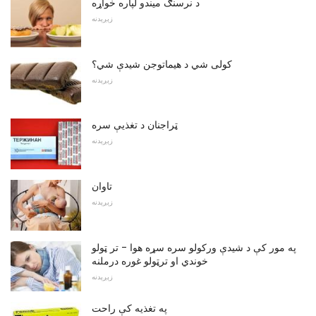
د نرسنګ میندو لپاره خواړه
زېږېدنه
کولی شي د هیماتوجن شیدې شي؟
زېږېدنه
ټراجنان د تغذیې سره
زېږېدنه
تاوان
زېږېدنه
په مور کې د شیدې ورکولو سره سړه هوا - تر ټولو
خوندي او ترټولو غوره درملنه
زېږېدنه
په تغذیه کې راحت