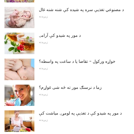
د مصنوعي تغذیې سره په شیده کې شنه شنه غال
زېږېدنه
د مور په شیدو کې آرامۍ
زېږېدنه
خواړه ورکول - تقاضا یا د ساعت په واسطه؟
زېږېدنه
زما د نرسنګ مور ته څه شی غواړم؟
زېږېدنه
د مور په شیدو کې د تغذيې په لومړۍ میاشت کې
زېږېدنه