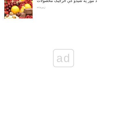
د مور په شیدو کې الرجیک محصولات
زېږېدنه
ad