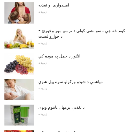
امیندواری او تغذیه
زېږېدنه
کوم څه چې تاسو نشی کولی د نرسۍ مور وخورئ -
د خواړو لیست
زېږېدنه
انګور د حمل په موده کې
زېږېدنه
میاشتې د شیدو ورکولو سره پیل شوې
زېږېدنه
د تغذیې پرمهال ټانتوم ویډی
زېږېدنه