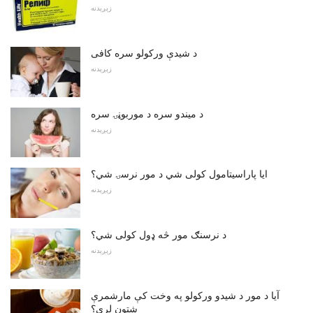
زېږېدنه
د شیدې ورکولو سره کافی
زېږېدنه
د میندو سره د موربوڼۍ سره
زېږېدنه
ایا پاراسیتامول کولی شي د مور نرسۍ شي؟
زېږېدنه
د نرسنګ مور څه ډول کولی شي؟
زېږېدنه
آیا د مور د شیدو ورکولو په وخت کې مارشمرې
شتون لري؟