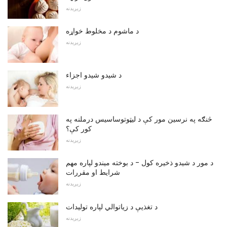
زېږېدنه
د ماشوم د مخلوط خواړه
زېږېدنه
د شیدو شیدو اجزاء
زېږېدنه
څنګه په نرسین مور کې د لیټوتوساسیس درملنه په
کور کې؟
زېږېدنه
د مور د شیدو ذخیره کول - د بوخته میندو لپاره مهم
شرایط او مقررات
زېږېدنه
د تغذیې د زیاتوالي لپاره تولیدات
زېږېدنه