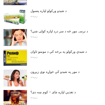
د شیدو ورکولو لپاره پنسول
زېږېدنه
د نرسۍ مور څه د سر درد لپاره کولی شي؟
زېږېدنه
د شیدې ورکولو په برخه کې د مومنو تاوان
زېږېدنه
د مور په شیدو کې خواړه نوي زیږون
زېږېدنه
د تغذیې لپاره چای - کوم ښه دی؟
زېږېدنه