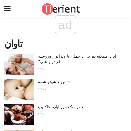
ad
تاوان
آیا دا ممکنه ده چې د حملې یا لابراتوار وروسته
امیدوار شي؟
زېږېدنه
د مور د شیدو شننه
زېږېدنه
د نرسنګ مور لپاره چاکلیټ
زېږېدنه