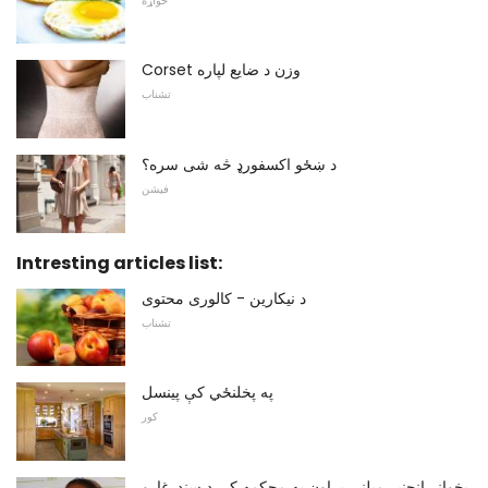
خواړه
Corset وزن د ضایع لپاره
تشناب
د ښځو اکسفورډ څه شی سره؟
فیشن
Intresting articles list:
د نیکارین - کالوری محتوی
تشناب
په پخلنځي کې پینسل
کور
پخوانۍ انجنیر میلنی براون په محکمه کې د سندرغاړو