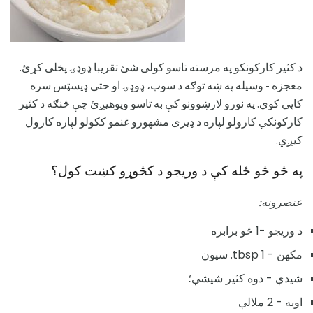
د کثیر کارکونکو په مرسته تاسو کولی شئ تقریبا ډوډۍ پخلی کړئ.
معجزه - وسیله په ښه توګه د سوپ، ډوډۍ او حتی ډیسټس سره
کاپي کوي. په نورو لارښوونو کې به تاسو وپوهیږئ چې څنګه د کثیر
کارکونکي کارولو لپاره د ډیری مشهورو غنمو ککولو لپاره کارول
کیږي.
په څو څو ځله کې د وریجو د کڅوړو کښت کول؟
عنصرونه:
د وريجو -1 څو برابره
مکھن - 1 tbsp. سپون
شیدې - دوه کثیر شیشې؛
اوبه - 2 ملالې