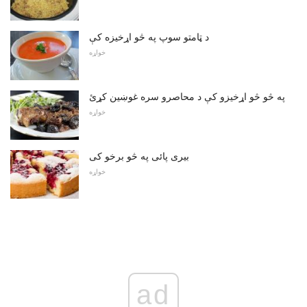
د ټامتو سوپ په څو اړخیزه کې
خواړه
په څو څو اړخیزو کې د محاصرو سره غوښین کړئ
خواړه
بیری پائی په څو برخو کی
خواړه
ad