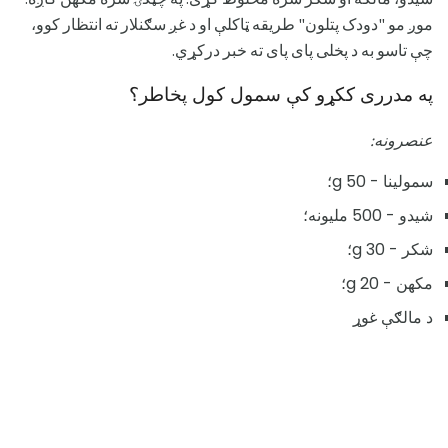
موږ مو "دودک پتلون" طریقه ټاکلې او د غږ سګنلار ته انتظار کوو،
چې تاسو به د پخلی پای پای ته خبر درکړي.
په مدرری ککړو کې سمول کول پخاطر؟
عنصرونه:
سمولینا - 50 g؛
شیدو - 500 ملیونه؛
شکر - 30 g؛
مکھن - 20 g؛
د مالګې غوړ