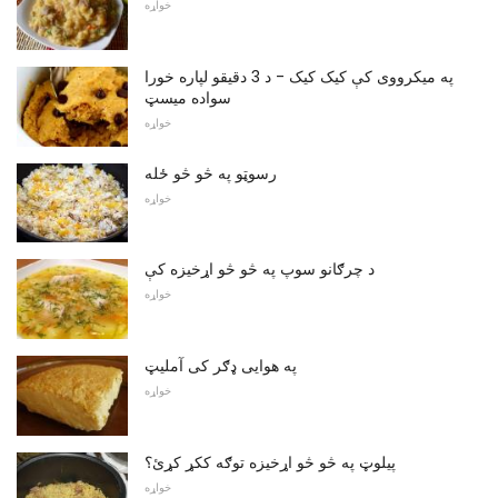
خواړه
په میکرووی کې کیک کیک - د 3 دقیقو لپاره خورا
سواده میسټ
خواړه
رسوټو په څو څو ځله
خواړه
د چرګانو سوپ په څو څو اړخیزه کې
خواړه
په هوایی ډګر کی آملیټ
خواړه
پیلوټ په څو څو اړخیزه توګه ککړ کړئ؟
خواړه