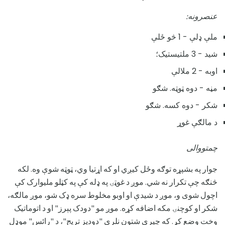
عنصرونه:
ملې ډلې - 1 څو ځلې
شید - 3 ملتیستیک؛
اوبه - 2 ملالې
مڼه - دوه ټوټه. شګو
شکر - دوه کسه. شګو
د مالګې غوړ
چمتووالی
جوار په بشپړه توګه وځل کیږي او که اړتیا وي، ټوټه شوې وه. لکه
څنګه چې تکرار نه شي. موږ د غوټۍ په ډله کې په کټلو ملیوارک کې
اچول شوی و، موږ د شیدې او اوبو مخلوط سره ډک شو، موږ مالګه،
شکر او کوچنۍ مکه اضافه کړه. موږ مو "دودک پېرز" او د اتوماتیک
وخت وضع کړ. که چیرې شتون نلري "دودیز تریج"، د "رائس" موډل