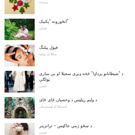
زېږېدنه
انځورونه "پکنیک"
فیشن
فیول پیلنگ
ښکلا او روغتیا
د "شیطانانو پرداډا" څخه ډیری سجیلا او بې ساری
ټولګې
فیشن
د ولیم رټلټس د وحشیان ځای ځای
استرالیا او اوسیدونکی
د ښځو ژمي جاکټس - ترانزیتر
فیشن