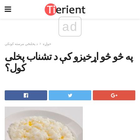
ad
خواړه
د پخلنځي مرسته کونکي
په څو څو اړخیزو کې د تشناب پخلی
کول؟