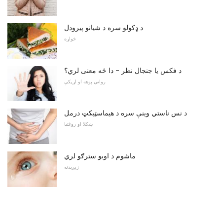
د ډکولو سره د شیانو پیرودل
خواړه
د فکس یا جنجال نظر - دا څه معنی لري؟
رواني پوهه او اړیکې
د نس ناستي وینې سره د هیماسټیکټ درمل
ښکلا او روغتیا
ماشوم د اوبو سترګو لري
زېږېدنه