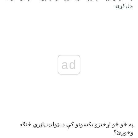
بدل کړئ.
ad
په څو څو اړخیزو بکسونو کې د بټواټ پاټري څنګه
وخورئ؟