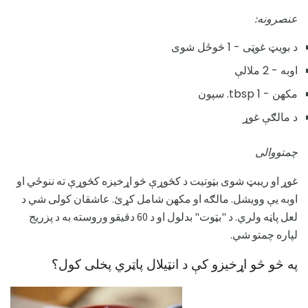
عنصرونه:
د بویټ غوټی - 1 څوځل شوی
اوبه - 2 ملالې
مکھن - 1 tbsp. سپون
د مالګې غوړ
چمتووالی
غوړ او ریبټ شوی بټوتیت د کڅوړې څو اړخیزه کڅوړې ته ننوځي او
اوبه یې وویشل. مالګه او مکھن شامل کړئ. عاشقان کولی شي د
لعل پاڼه ولري. د "بټوت" بدلول او د 60 دقيقو وروسته به د پزریج
لپاره چمتو شي.
په څو څو اړخیزو کې د انټیلال پاټري پخلی کول؟