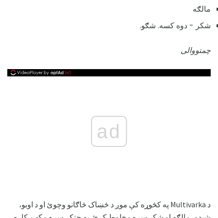
مالګه
شکر - دوه کسه. شګو.
چمتووالی
ad
د Multivarka په کڅوړه کې موږ د څښاک څاګانو وچوئ او د اوبو،
شیدو، مالګه او شکر سره مخلوط کړئ. په چټکۍ سره مکھن کاږه.