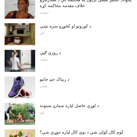
خلاف مقدمه محاکمه کړه
ستوری
د کورونو او کڅوړو سره نښې
کور
د روژې ګټې
تشناب
د ریباک جم جامو
فیشن
د لوړې حاصل لپاره سمارډ بستونه
کور
کوم کال کولی شي د نوي کال لپاره جوړې شي؟