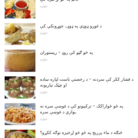
خواړه
د غوږو ډوډي په ډوډۍ جوړونکي کې
خواړه
په څو ګڼو کې روډ - ریستوران
خواړه
د فشار ککر کې سردنه - د رخصتي ناست لپاره ساده
او چټک تیاریونه
خواړه
په څو څواراکک - ترکیبونو کې د غوښې سره نه
یوازې د غوښې سره.
خواړه
څنګه د ماء پزریج په څو څو اړخیزه توګه ککړو؟