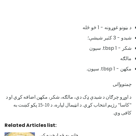
د بڼونو غوړونه - 1 څو ځله
شیدو - 3 کثیر شیشې؛
شکر - 1 tbsp. سپون
مالګه
مکھن - 1 tbsp. سپون.
چمتووالی
د اوړو چرګان د شیدې ډک دي، مالګه، شکر، مکھن اضافه کړي او د
"کاسا" رژیم انتخاب کړي. د انټیمال لپاره، د 10-15 پکو کښت به
کافی وي.
Related Articles list:
خانم په څو اړخیزه کې