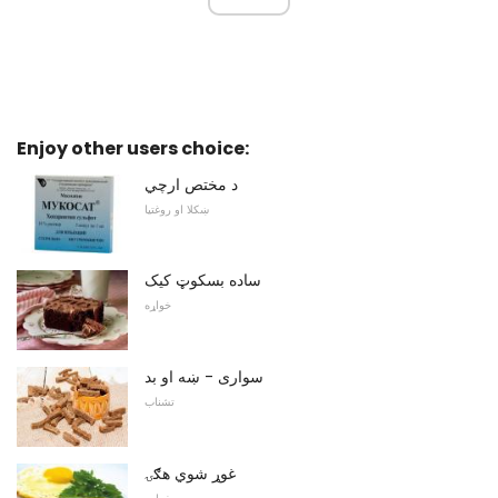
Enjoy other users choice:
د مختص ارچي
ښکلا او روغتیا
ساده بسکوټ کیک
خواړه
سواری - ښه او بد
تشناب
غوړ شوي هګۍ