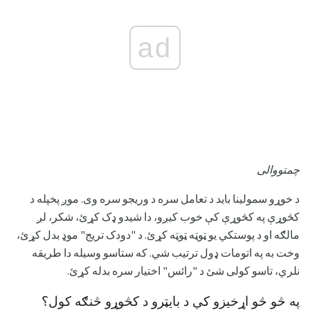
ad
چمتووالی
د خوړو سمولینا باید د تعامل سره د وریجو سره وی. موږ پخپله د
کڅوړې په کڅوړې کې خوب کیږو، دا شیدو ډک کړئ، شکر، لږ
مالګه او د پوستکي یو ټوټه ټوټه کړئ. د "دودک تریج" موډ بدل کړئ،
وخت به په اتومات ډول ترتیب شي. که ستاسو وسیله دا طریقه
نلري، تاسو کولی شئ د "رائس" اختیار سره بدله کړئ.
په څو څو اړخیزو کې د بایټرو د کڅوړو څنګه کول؟