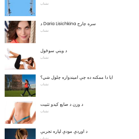
تشناب
د Daria Lisichkina سره چارج
تشناب
د وینې سوځول
تشناب
ایا دا ممکنه ده چې امیندواره چلول شي؟
تشناب
د وزن د ضایع کیدو تثبیت
تشناب
د اوږدې مودې لپاره تجربې
تشناب