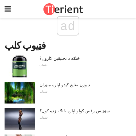
ad
فټیوپ کلپ
څنګه د تخلیقین کارول؟
تشناب
د وزن ضایع کیدو لپاره منټران
تشناب
سټیټیس رقص کولو لپاره څنګه زده کول؟
تشناب