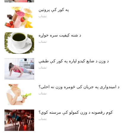
په کور کې پروتین
تشناب
د شنه کیفیت سره خواړه
تشناب
د وزن د ضایع کیدو لپاره په کور کې طبقې
تشناب
د امیندواری په جریان کی څومره وزن نه اخلی؟
تشناب
کوم رقصونه د وزن کمولو کې مرسته کوي؟
تشناب