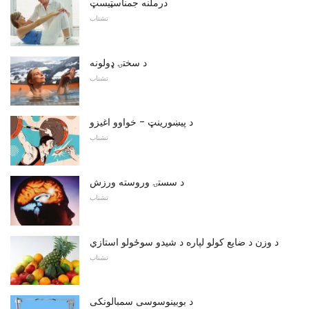
درملنه جمناسټیسټ
تشناب
د سختۍ ډولونه
تشناب
د پیښورینټ - خواوو اغیزو
تشناب
د سستۍ وروسته ورزش
تشناب
د وزن د ضایع کولو لپاره د شیدو سوځولو استازي
تشناب
د بوبینوسوسی سمبالونکی