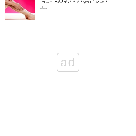
د وينې د وينې د ښه کولو لپاره تمرینونه
تشناب
ad