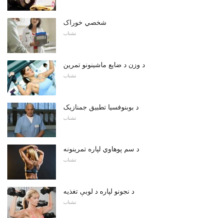
شخصي خوراک
تشناب
د وزن د ضایع ماشینونو تمرین
تشناب
د بوبنوفسیا تطبیق جمنازیک
تشناب
د سم پوهاوي لپاره تمرینونه
تشناب
د نجونو لپاره د لوبې تغذیه
تشناب