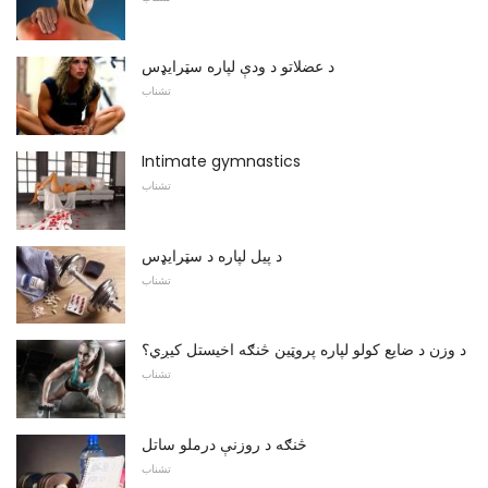
د عضلاتو د ودې لپاره سټرایډس
تشناب
Intimate gymnastics
تشناب
د پیل لپاره د سټرایډس
تشناب
د وزن د ضایع کولو لپاره پروټین څنګه اخیستل کیږي؟
تشناب
څنګه د روزنې درملو ساتل
تشناب