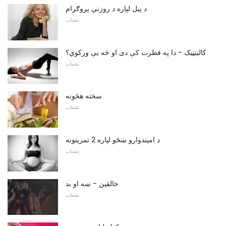
د پیل لپاره د روزنې پروګرام
تشناب
کالینټیک - دا په فطرت کې دی او څه یې ورکوي؟
تشناب
سخته هڅونه
تشناب
د امیندوارو ښځو لپاره 2 تمرینونه
تشناب
خالقین - ښه او بد
تشناب